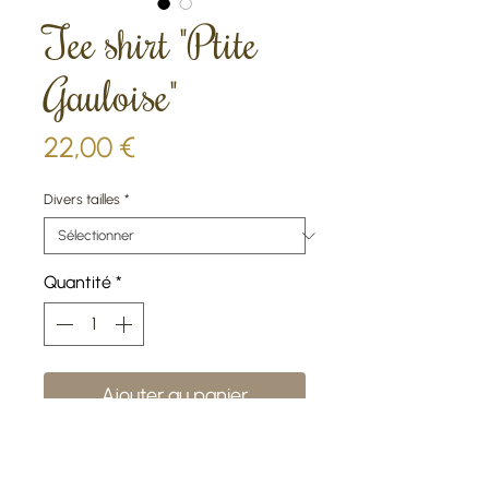
Tee shirt "Ptite
Gauloise"
Prix
22,00 €
Divers tailles
*
Quantité
*
Ajouter au panier
Commander et payer